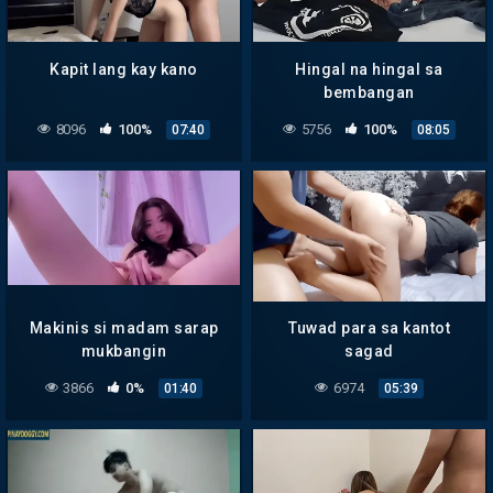
Kapit lang kay kano
Hingal na hingal sa
bembangan
8096
100%
5756
100%
07:40
08:05
Makinis si madam sarap
Tuwad para sa kantot
mukbangin
sagad
3866
0%
6974
01:40
05:39