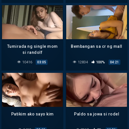
Tumirada ng single mom
Bembangan sa cr ng mall
si randolf
10416
12834
100%
03:05
04:21
Patikim ako sayo kim
Paldo sa jowa si rodel