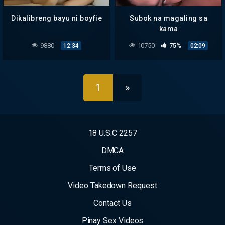
Dikalibreng bayu ni boyfie
Subok na magaling sa
kama
9880
10750
75%
12:34
02:09
1
»
18 U.S.C 2257
DMCA
Terms of Use
Video Takedown Request
Contact Us
Pinay Sex Videos