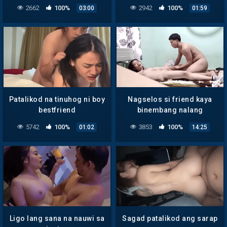
2662
100%
2942
100%
03:00
01:59
Patalikod na tinuhog ni boy
Nagselos si friend kaya
bestfriend
binembang nalang
5742
100%
3853
100%
01:02
14:25
Ligo lang sana na nauwi sa
Sagad patalikod ang sarap