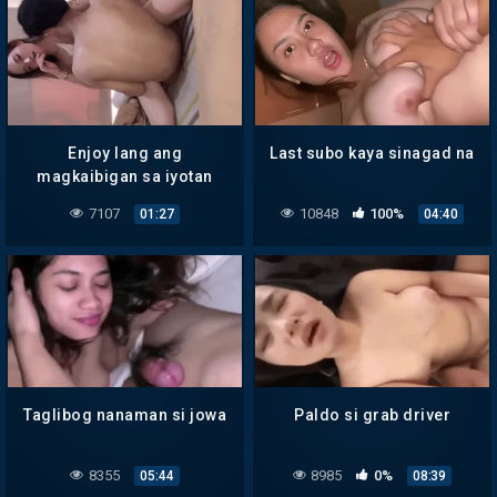
Enjoy lang ang
Last subo kaya sinagad na
magkaibigan sa iyotan
7107
10848
100%
01:27
04:40
Taglibog nanaman si jowa
Paldo si grab driver
8355
8985
0%
05:44
08:39