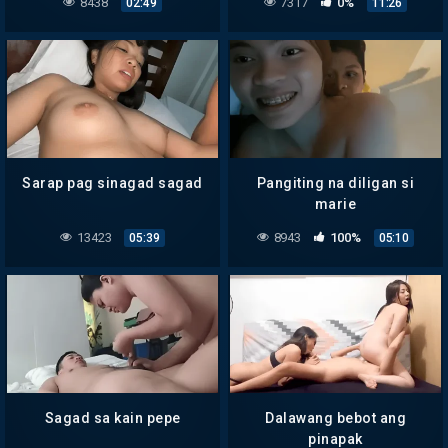
8438
7317
0%
02:49
11:26
Sarap pag sinagad sagad
Pangiting na diligan si
marie
13423
8943
100%
05:39
05:10
Sagad sa kain pepe
Dalawang bebot ang
pinapak