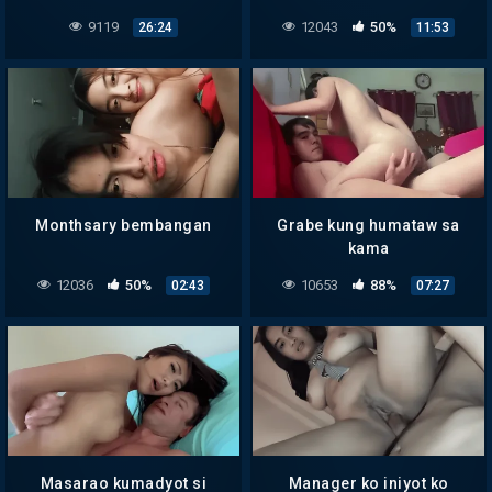
9119
12043
50%
26:24
11:53
Monthsary bembangan
Grabe kung humataw sa
kama
12036
50%
10653
88%
02:43
07:27
Masarao kumadyot si
Manager ko iniyot ko