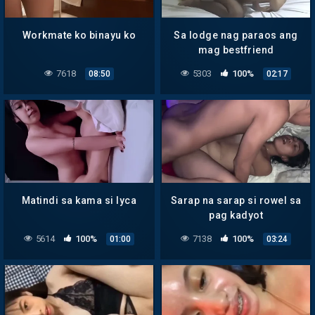
Workmate ko binayu ko
Sa lodge nag paraos ang
mag bestfriend
7618
5303
100%
08:50
02:17
Matindi sa kama si lyca
Sarap na sarap si rowel sa
pag kadyot
5614
100%
7138
100%
01:00
03:24