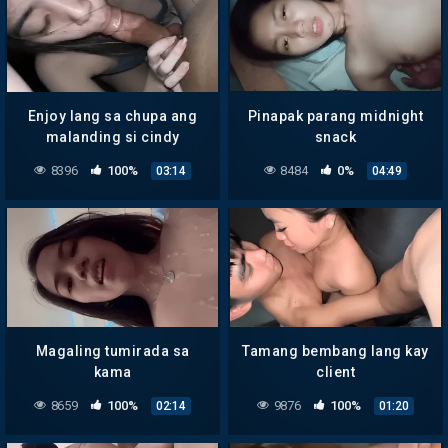
Enjoy lang sa chupa ang
Pinapak parang midnight
malanding si cindy
snack
8396
100%
8484
0%
03:14
04:49
Magaling tumirada sa
Tamang bembang lang kay
kama
client
8659
100%
9876
100%
02:14
01:20