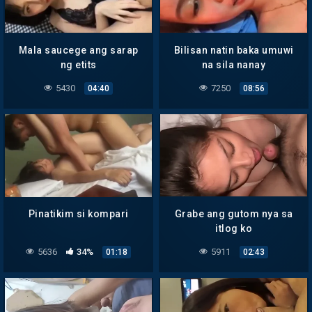
Mala saucege ang sarap
Bilisan natin baka umuwi
ng etits
na sila nanay
5430
7250
04:40
08:56
Pinatikim si kompari
Grabe ang gutom nya sa
itlog ko
5636
34%
5911
01:18
02:43