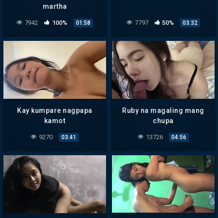
martha
7942
100%
7797
50%
01:58
03:32
Kay kumpare nagpapa
Ruby na magaling mang
kamot
chupa
9270
13726
03:41
04:56