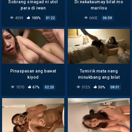
Sobrang sinagad ni utol
Di nakakaumay bilat mo
para di iwan
marilou
4599
100%
6602
01:22
06:59
Pinaspasan ang bawat
Tumirik mata nang
kiyod
minukbang ang bilat
7070
67%
5125
50%
02:20
08:01