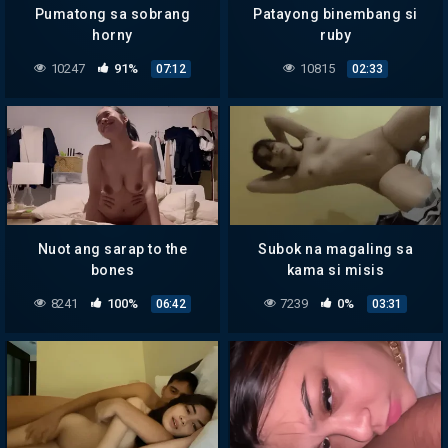
Pumatong sa sobrang
Patayong binembang si
horny
ruby
10247
91%
10815
07:12
02:33
Nuot ang sarap to the
Subok na magaling sa
bones
kama si misis
8241
100%
7239
0%
06:42
03:31