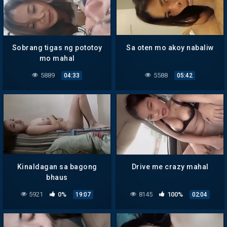
Sobrang tigas ng pototoy
Sa oten mo akoy nabaliw
mo mahal
5889
5588
04:33
05:42
Kinaldagan sa bagong
Drive me crazy mahal
bhaus
5921
0%
8145
100%
19:07
02:04