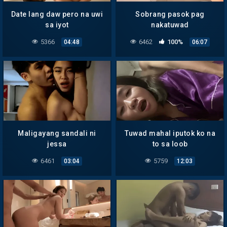
Date lang daw pero na uwi
Sobrang pasok pag
sa iyot
nakatuwad
5366
6462
100%
04:48
06:07
Maligayang sandali ni
Tuwad mahal iputok ko na
jessa
to sa loob
6461
5759
03:04
12:03