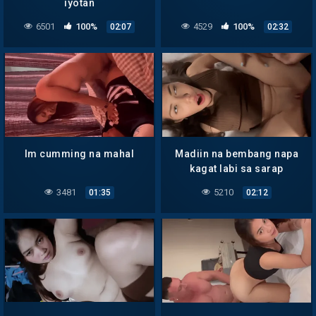
iyotan
6501
100%
4529
100%
02:07
02:32
Im cumming na mahal
Madiin na bembang napa
kagat labi sa sarap
3481
5210
01:35
02:12