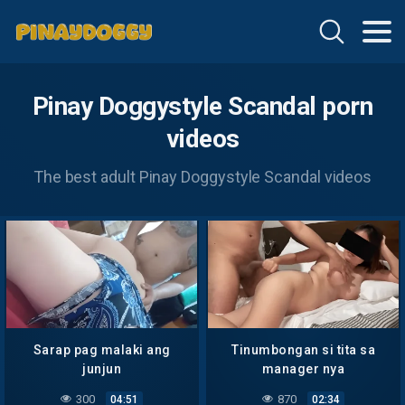
Pinay Doggystyle Scandal porn
videos
The best adult Pinay Doggystyle Scandal videos
Sarap pag malaki ang
Tinumbongan si tita sa
junjun
manager nya
300
870
04:51
02:34