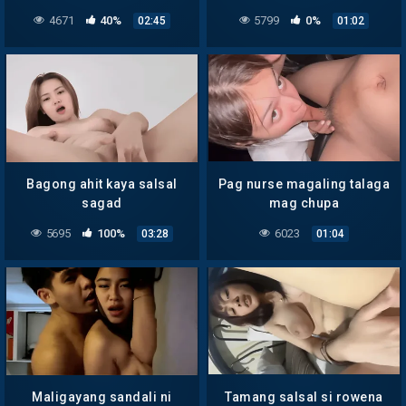
4671
40%
5799
0%
02:45
01:02
Bagong ahit kaya salsal
Pag nurse magaling talaga
sagad
mag chupa
5695
100%
6023
03:28
01:04
Maligayang sandali ni
Tamang salsal si rowena