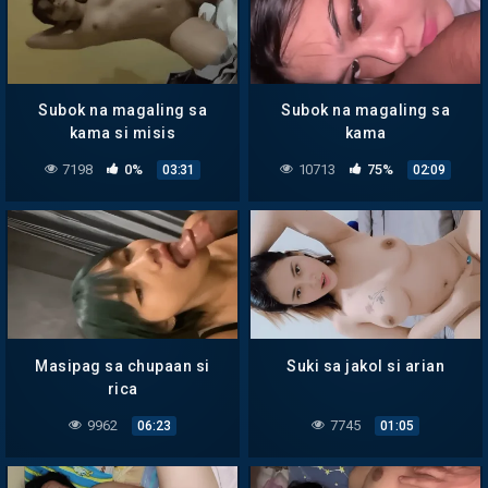
Subok na magaling sa
Subok na magaling sa
kama si misis
kama
7198
0%
10713
75%
03:31
02:09
Masipag sa chupaan si
Suki sa jakol si arian
rica
9962
7745
06:23
01:05