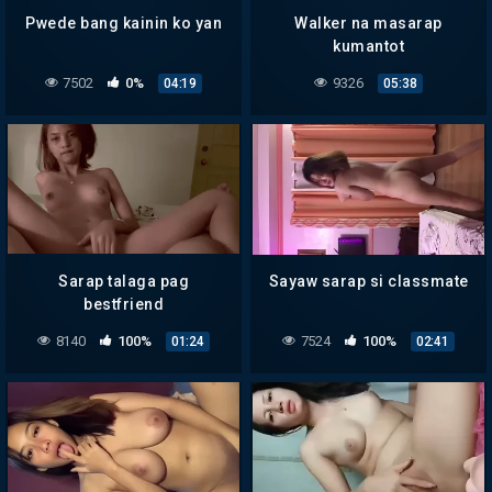
Pwede bang kainin ko yan
Walker na masarap
kumantot
7502
0%
9326
04:19
05:38
Sarap talaga pag
Sayaw sarap si classmate
bestfriend
8140
100%
7524
100%
01:24
02:41