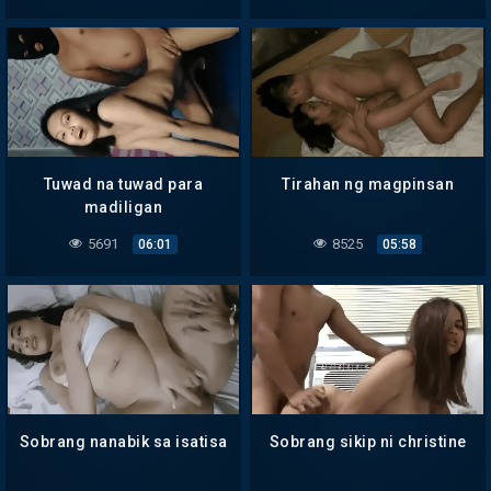
Tuwad na tuwad para
Tirahan ng magpinsan
madiligan
5691
8525
06:01
05:58
Sobrang nanabik sa isatisa
Sobrang sikip ni christine