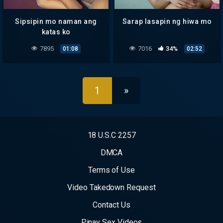
Sipsipin mo naman ang
Sarap lasapin ng hiwa mo
katas ko
7895
7016
34%
01:08
02:52
1
»
18 U.S.C 2257
DMCA
Terms of Use
Video Takedown Request
Contact Us
Pinay Sex Videos