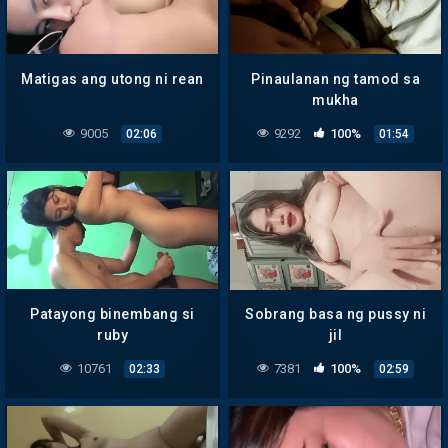
Matigas ang utong ni rean
Pinaulanan ng tamod sa
mukha
9005
9292
100%
02:06
01:54
Patayong binembang si
Sobrang basa ng pussy ni
ruby
jil
10761
7381
100%
02:33
02:59