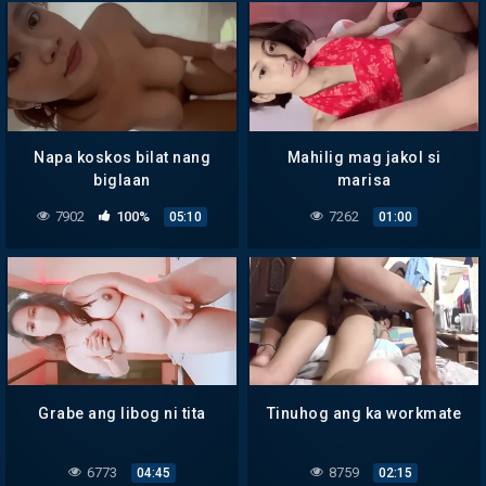
Napa koskos bilat nang
Mahilig mag jakol si
biglaan
marisa
7902
100%
7262
05:10
01:00
Grabe ang libog ni tita
Tinuhog ang ka workmate
6773
8759
04:45
02:15