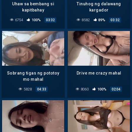
Uhaw sa bembang si
Tinuhog ng dalawang
kapitbahay
kargador
6754
100%
8582
89%
03:32
03:32
Sobrang tigas ng pototoy
Drive me crazy mahal
mo mahal
5828
8060
100%
04:33
02:04