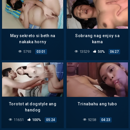
May sekreto si beth na
Sobrang nag enjoy sa
nakaka horny
kama
5793
13529
50%
03:01
06:27
Torotot at dogstyle ang
Trinabahu ang tubo
handog
11651
100%
9258
05:24
04:23