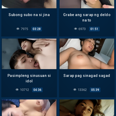
Subong subo na si jina
Grabe ang sarap ng deldo
na to
7975
6973
03:28
01:51
Pasimpleng sinusuan si
Sarap pag sinagad sagad
idol
10712
13362
04:36
05:39