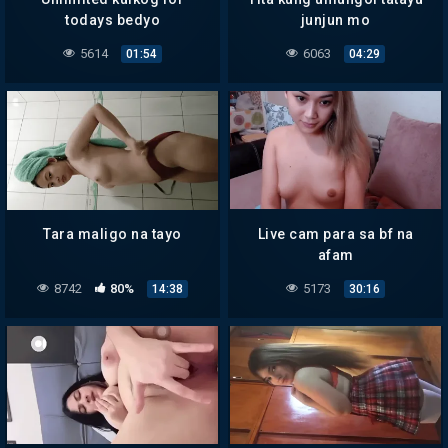
todays bedyo
junjun mo
5614
6063
01:54
04:29
Tara maligo na tayo
Live cam para sa bf na
afam
8742
80%
5173
14:38
30:16