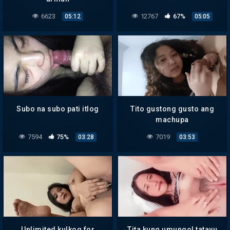
6623
12767
67%
05:12
05:05
Subo na subo pati itlog
Tito gustong gusto ang
machupa
7594
75%
7019
03:28
03:53
Unlimited kulkog for
Tita kung umungol tatayu