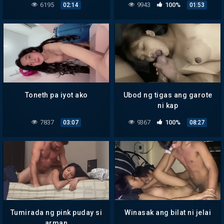
6195
9943
100%
02:14
01:53
Toneth pa iyot ako
Ubod ng tigas ang garote
ni kap
7837
9367
100%
03:07
08:27
Tumirada ng pink puday si
Winasak ang bilat ni jelai
arman