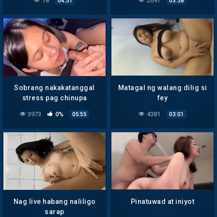
78
2697
04:51
03:58
Sobrang nakakatanggal
Matagal ng walang dilig si
stress pag chinupa
fey
3973
0%
4381
05:55
03:01
Nag live habang naliligo
Pinatuwad at iniyot
sarap