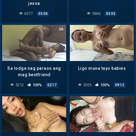
jessa
6377
5866
03:04
03:03
Sa lodge nag paraos ang
Ligo muna tayo babies
mag bestfriend
5212
100%
5555
100%
02:17
09:12