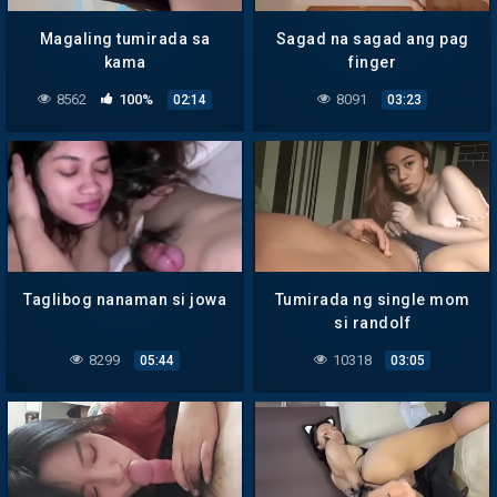
Magaling tumirada sa
Sagad na sagad ang pag
kama
finger
8562
100%
8091
02:14
03:23
Taglibog nanaman si jowa
Tumirada ng single mom
si randolf
8299
10318
05:44
03:05