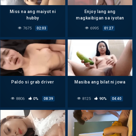
Miss na ang maiyot ni
Enjoy lang ang
hubby
magkaibigan sa iyotan
7675
6995
02:03
01:27
Paldo si grab driver
Masiba ang bilat ni jowa
8806
0%
8125
90%
08:39
04:40