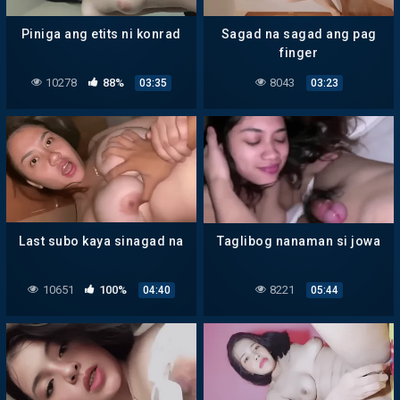
Piniga ang etits ni konrad
Sagad na sagad ang pag
finger
10278
88%
8043
03:35
03:23
Last subo kaya sinagad na
Taglibog nanaman si jowa
10651
100%
8221
04:40
05:44