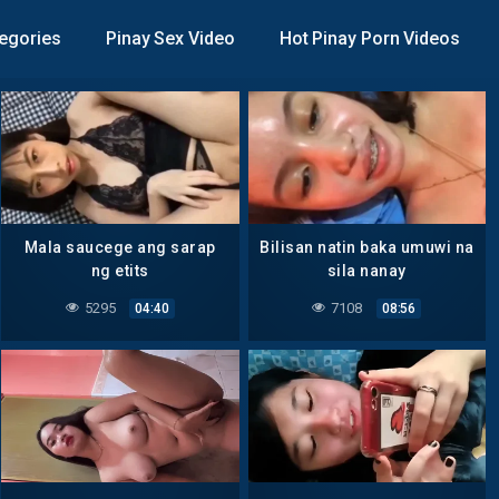
egories
Pinay Sex Video
Hot Pinay Porn Videos
Mala saucege ang sarap
Bilisan natin baka umuwi na
ng etits
sila nanay
5295
7108
04:40
08:56