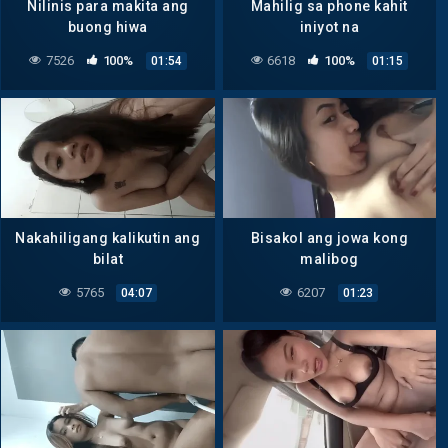
Nilinis para makita ang
Mahilig sa phone kahit
buong hiwa
iniyot na
7526
100%
6618
100%
01:54
01:15
Nakahiligang kalikutin ang
Bisakol ang jowa kong
bilat
malibog
5765
6207
04:07
01:23