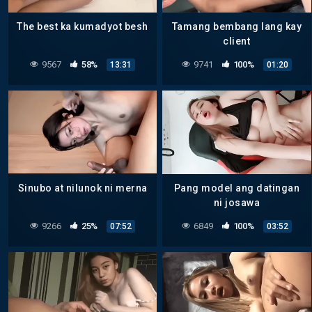
The best ka kumadyot besh
Tamang bembang lang kay
client
9567
58%
9741
100%
13:31
01:20
Sinubo at nilunok ni merna
Pang model ang datingan
ni josawa
9266
25%
6849
100%
07:52
03:52