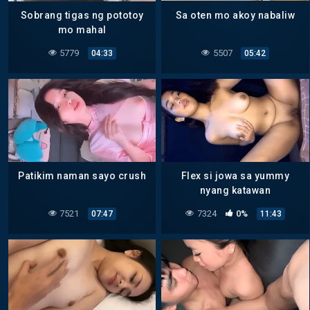
Sobrang tigas ng pototoy
Sa oten mo akoy nabaliw
mo mahal
5779
5507
04:33
05:42
Patikim naman sayo crush
Flex si jowa sa yummy
nyang katawan
7521
7324
0%
07:47
11:43