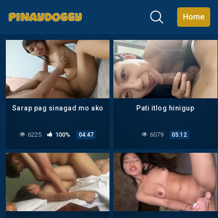
Home
Sarap pag sinagad mo ako
Pati itlog hinigup
6225
100%
6079
04:47
05:12