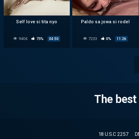
Self love si tita nyo
Paldo sa jowa si rodel
9404
75%
7233
0%
04:50
11:26
The best 
18 U.S.C 2257
D