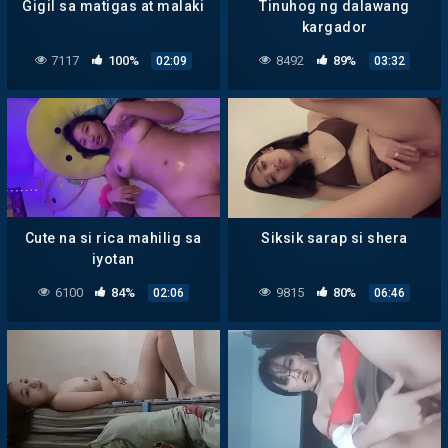
Gigil sa matigas at malaki
Tinuhog ng dalawang
kargador
7117
100%
8492
89%
02:09
03:32
Cute na si rica mahilig sa
Siksik sarap si shera
iyotan
6100
84%
9815
80%
02:06
06:46