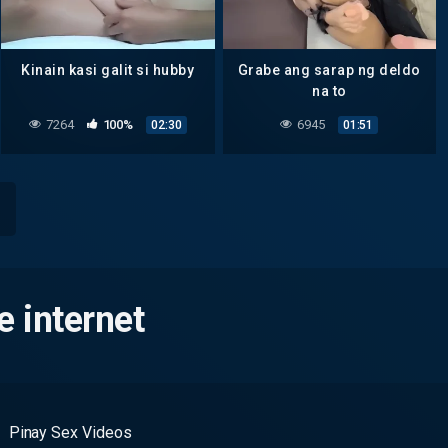
Kinain kasi galit si hubby
Grabe ang sarap ng deldo
na to
7264
100%
6945
02:30
01:51
e internet
Pinay Sex Videos