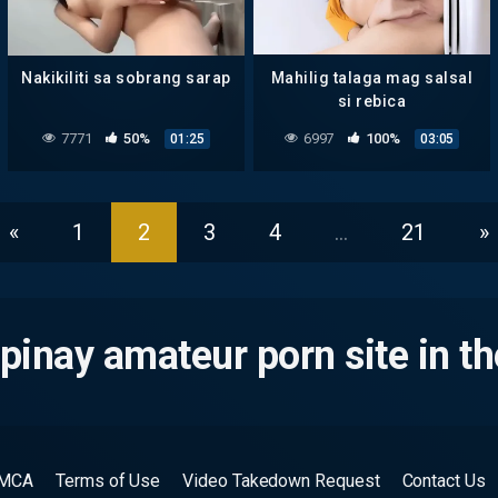
Nakikiliti sa sobrang sarap
Mahilig talaga mag salsal
si rebica
7771
50%
6997
100%
01:25
03:05
«
1
2
3
4
…
21
»
pinay amateur porn site in th
MCA
Terms of Use
Video Takedown Request
Contact Us