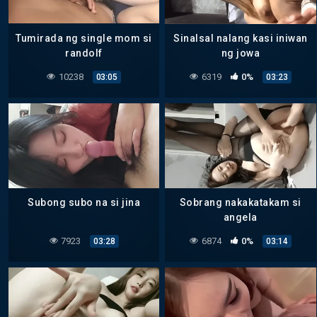
Tumirada ng single mom si
Sinalsal nalang kasi iniwan
randolf
ng jowa
10238
6319
0%
03:05
03:23
Subong subo na si jina
Sobrang nakakatakam si
angela
7923
6874
0%
03:28
03:14