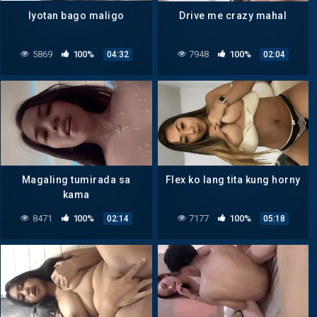
Iyotan bago maligo
Drive me crazy mahal
5869
100%
7948
100%
04:32
02:04
Magaling tumirada sa
Flex ko lang tita kung horny
kama
8471
100%
7177
100%
02:14
05:18