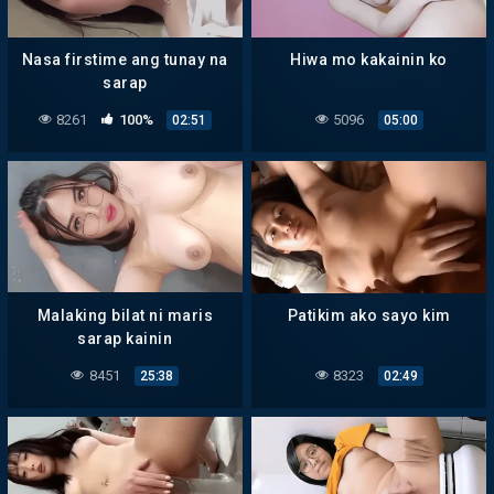
Nasa firstime ang tunay na
Hiwa mo kakainin ko
sarap
8261
100%
5096
02:51
05:00
Malaking bilat ni maris
Patikim ako sayo kim
sarap kainin
8451
8323
25:38
02:49