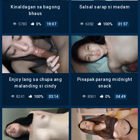
Kinaldagan sa bagong
Salsal sarap si madam
bhaus
5783
0%
6382
100%
19:07
01:57
Enjoy lang sa chupa ang
Pinapak parang midnight
malanding si cindy
snack
8241
100%
8361
0%
03:14
04:49