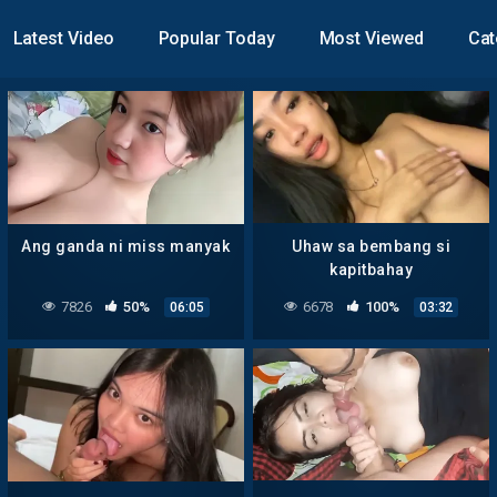
Latest Video
Popular Today
Most Viewed
Cat
Ang ganda ni miss manyak
Uhaw sa bembang si
kapitbahay
7826
50%
6678
100%
06:05
03:32