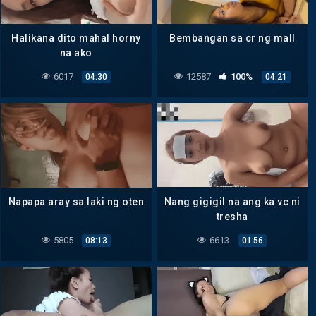
Halikana dito mahal horny
Bembangan sa cr ng mall
na ako
6017
12587
100%
04:30
04:21
Napapa aray sa laki ng oten
Nang gigigil na ang ka vc ni
tresha
5805
6613
08:13
01:56