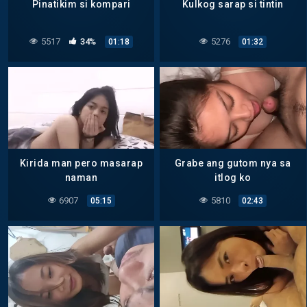
Pinatikim si kompari
Kulkog sarap si tintin
5517
34%
5276
01:18
01:32
Kirida man pero masarap
Grabe ang gutom nya sa
naman
itlog ko
6907
5810
05:15
02:43