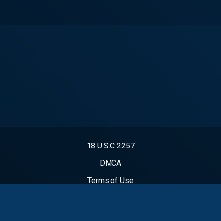
18 U.S.C 2257
DMCA
Terms of Use
Video Takedown Request
Contact Us