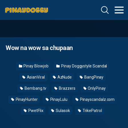
Wow na wow sa chupaan
Pinay Blowjob
Pinay Doggystyle Scandal
AsianViral
AzNude
BangPinay
Bembang.tv
Brazzers
OnlyPinay
PinayHunter
PinayLulu
Pinayscandalz.com
PwetFlix
Sulasok
TrikePatrol