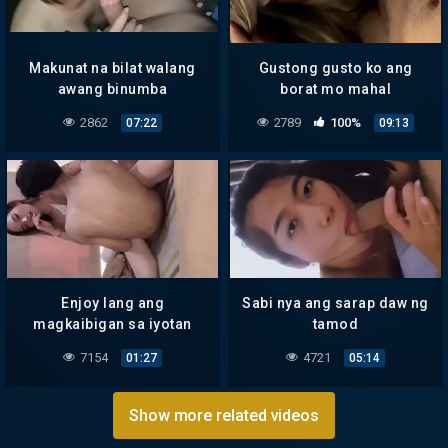
Makunat na bilat walang
Gustong gusto ko ang
awang binumba
borat mo mahal
2862
2789
100%
07:22
09:13
Enjoy lang ang
Sabi nya ang sarap daw ng
magkaibigan sa iyotan
tamod
7154
4721
01:27
05:14
Show more related videos