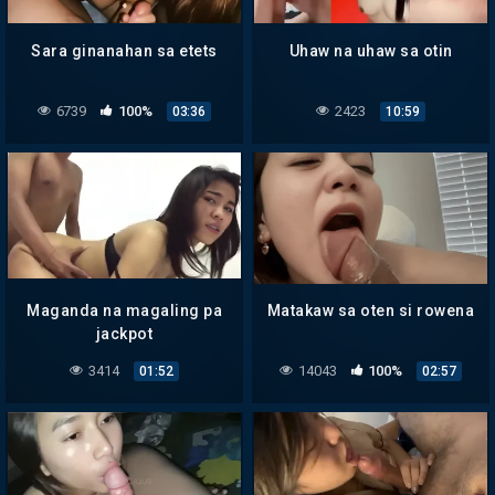
Sara ginanahan sa etets
Uhaw na uhaw sa otin
6739
100%
2423
03:36
10:59
Maganda na magaling pa
Matakaw sa oten si rowena
jackpot
3414
14043
100%
01:52
02:57