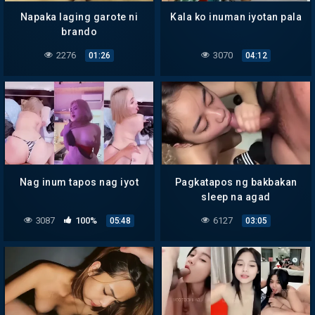
Napaka laging garote ni
Kala ko inuman iyotan pala
brando
2276
3070
01:26
04:12
Nag inum tapos nag iyot
Pagkatapos ng bakbakan
sleep na agad
3087
100%
6127
05:48
03:05