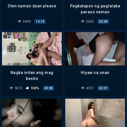
Oten naman dyan please
Pagkatapos ng paglalaba
paraos naman
3409
3602
13:10
02:30
Nagka initan ang mag
Hiyaw sa onan
bestie
5610
100%
4051
03:28
02:31