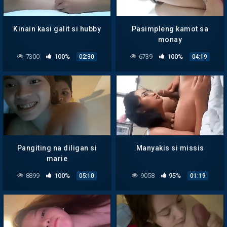
Kinain kasi galit si hubby
Pasimpleng kamot sa
monay
7300
100%
6739
100%
02:30
04:19
Pangiting na diligan si
Manyakis si missis
marie
8899
100%
9058
95%
05:10
01:19