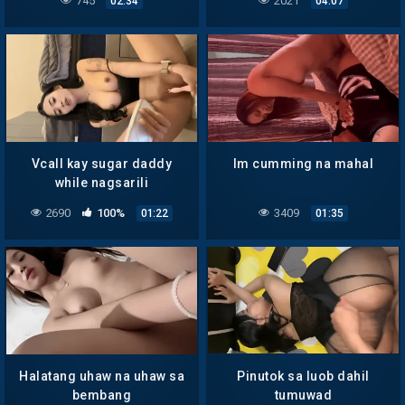
745
2021
02:34
04:07
Vcall kay sugar daddy
Im cumming na mahal
while nagsarili
2690
100%
3409
01:22
01:35
Halatang uhaw na uhaw sa
Pinutok sa luob dahil
bembang
tumuwad