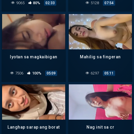
9065
80%
5128
02:33
07:54
Iyotan sa magkaibigan
Mahilig sa fingeran
7506
100%
6297
05:09
05:11
Langhap sarap ang borat
Nag init sa cr