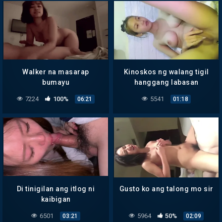
Walker na masarap
Kinoskos ng walang tigil
bumayu
hanggang labasan
7224
100%
5541
06:21
01:18
Di tinigilan ang itlog ni
Gusto ko ang talong mo sir
kaibigan
6501
5964
50%
03:21
02:09