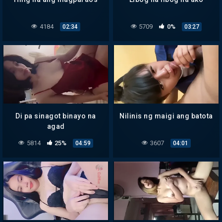
4184
5709
0%
02:34
03:27
Di pa sinagot binayo na
Nilinis ng maigi ang batota
agad
5814
25%
3607
04:59
04:01