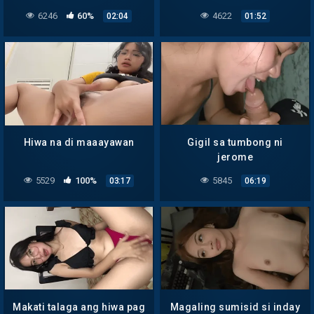
6246
60%
4622
02:04
01:52
Hiwa na di maaayawan
Gigil sa tumbong ni
jerome
5529
100%
5845
03:17
06:19
Makati talaga ang hiwa pag
Magaling sumisid si inday