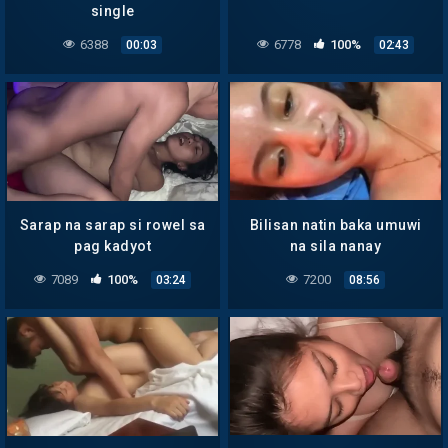
single
6388
6778
100%
00:03
02:43
Sarap na sarap si rowel sa
Bilisan natin baka umuwi
pag kadyot
na sila nanay
7089
100%
7200
03:24
08:56