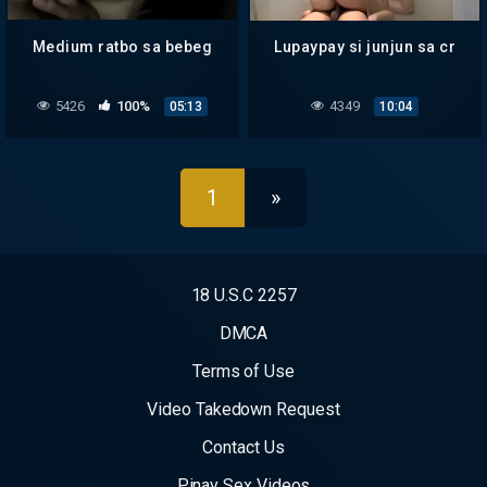
Medium ratbo sa bebeg
Lupaypay si junjun sa cr
5426
100%
4349
05:13
10:04
1
»
18 U.S.C 2257
DMCA
Terms of Use
Video Takedown Request
Contact Us
Pinay Sex Videos