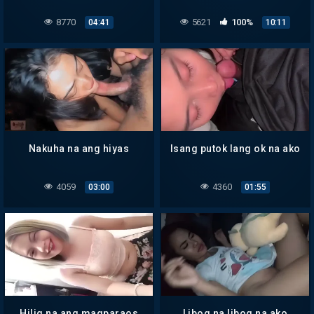
8770
5621
100%
04:41
10:11
Nakuha na ang hiyas
Isang putok lang ok na ako
4059
4360
03:00
01:55
Hilig na ang magparaos
Libog na libog na ako