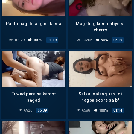
Paldo pag ito ang na kama
Magaling kumambyo si
cherry
10979
100%
10205
50%
01:19
06:19
Tuwad para sa kantot
Salsal nalang kasi di
sagad
nagpa score sa bf
6926
6588
100%
05:39
01:14