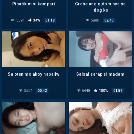
Pinatikim si kompari
Grabe ang gutom nya sa
itlog ko
5591
34%
5880
01:18
02:43
Sa oten mo akoy nabaliw
Salsal sarap si madam
5554
6448
100%
05:42
01:57