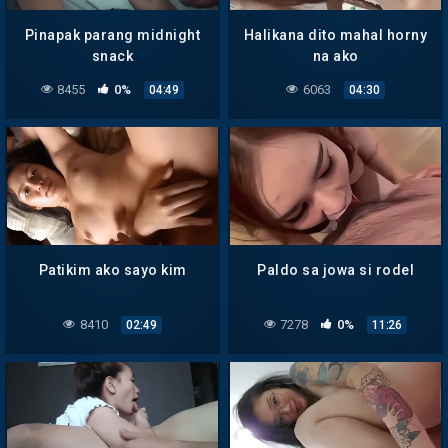
Pinapak parang midnight
Halikana dito mahal horny
snack
na ako
8455
0%
6063
04:49
04:30
Patikim ako sayo kim
Paldo sa jowa si rodel
8410
7278
0%
02:49
11:26