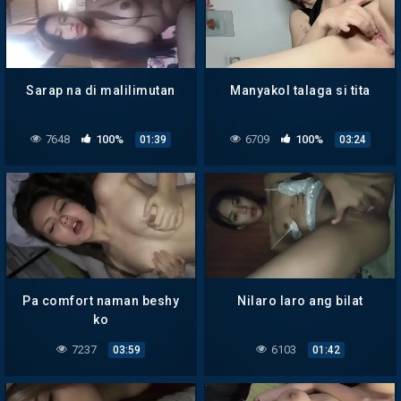
Sarap na di malilimutan
Manyakol talaga si tita
7648
100%
6709
100%
01:39
03:24
Pa comfort naman beshy
Nilaro laro ang bilat
ko
7237
6103
03:59
01:42