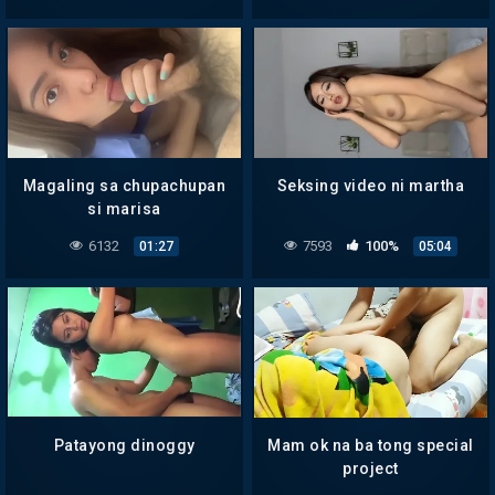
Magaling sa chupachupan
Seksing video ni martha
si marisa
6132
7593
100%
01:27
05:04
Patayong dinoggy
Mam ok na ba tong special
project