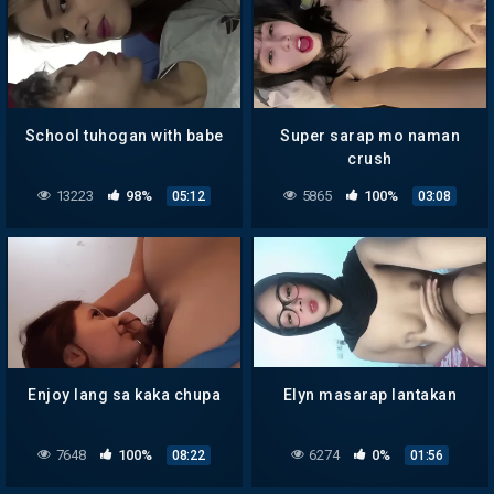
School tuhogan with babe
Super sarap mo naman
crush
13223
98%
5865
100%
05:12
03:08
Enjoy lang sa kaka chupa
Elyn masarap lantakan
7648
100%
6274
0%
08:22
01:56