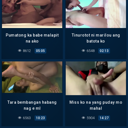
Pumatong ka babe malapit
Tinurotot ni marilou ang
na ako
batota ko
8612
6548
05:05
02:13
Tara bembangan habang
Miss ko na yang puday mo
nag e ml
mahal
6563
5904
10:23
14:27