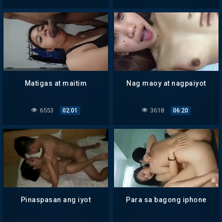
Matigas at maitim
Nag maoy at nagpaiyot
6553
3618
02:01
06:20
Pinaspasan ang iyot
Para sa bagong iphone