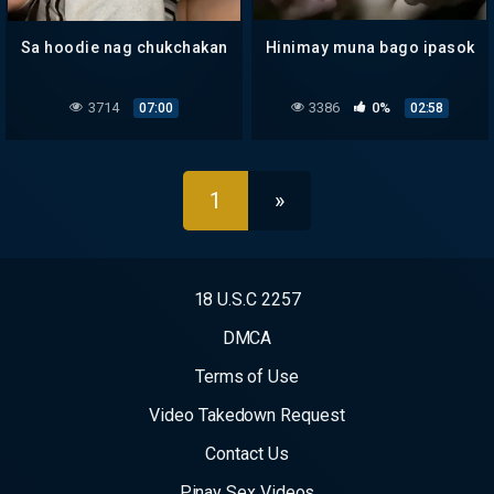
Sa hoodie nag chukchakan
Hinimay muna bago ipasok
3714
3386
0%
07:00
02:58
1
»
18 U.S.C 2257
DMCA
Terms of Use
Video Takedown Request
Contact Us
Pinay Sex Videos