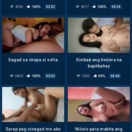
4556
100%
4617
100%
02:32
05:29
Sagad sa chupa si sofia
Sinibak ang tindera na
kapitbahay
6429
100%
7052
50%
02:03
06:40
Sarap pag sinagad mo ako
Nilinis para makita ang