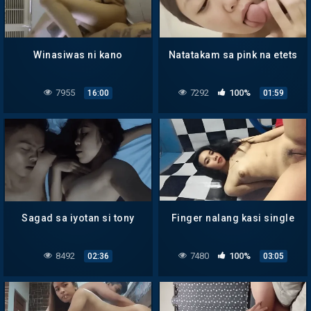
Winasiwas ni kano
Natatakam sa pink na etets
7955
7292
100%
16:00
01:59
Sagad sa iyotan si tony
Finger nalang kasi single
8492
7480
100%
02:36
03:05