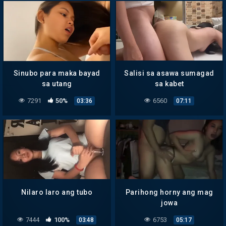
Sinubo para maka bayad
Salisi sa asawa sumagad
sa utang
sa kabet
7291
50%
6560
03:36
07:11
Nilaro laro ang tubo
Parihong horny ang mag
jowa
7444
100%
6753
03:48
05:17