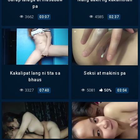
pa
3662
4585
03:07
02:37
Kakalipat lang ni tita sa
Seksi at makinis pa
bhaus
3327
5081
50%
07:40
03:04