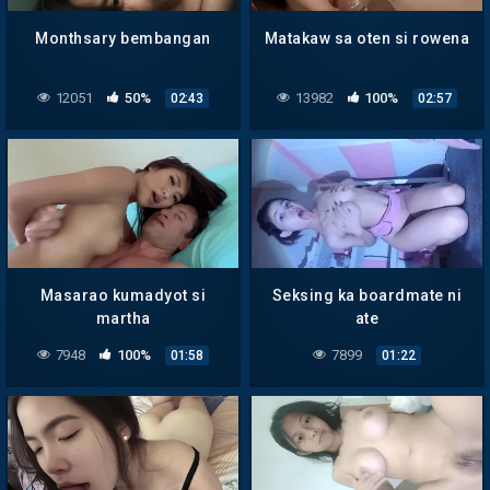
Monthsary bembangan
Matakaw sa oten si rowena
12051
50%
13982
100%
02:43
02:57
Masarao kumadyot si
Seksing ka boardmate ni
martha
ate
7948
100%
7899
01:58
01:22