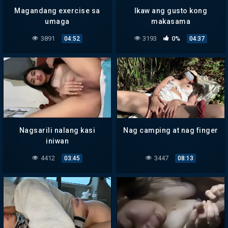
Magandang exercise sa
Ikaw ang gusto kong
umaga
makasama
3891
3193
0%
04:52
04:37
Nagsarili nalang kasi
Nag camping at nag finger
iniwan
4412
3447
03:45
08:13