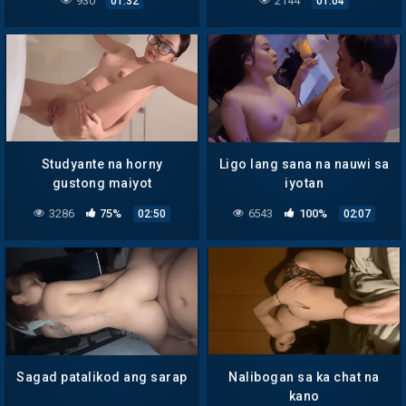
930
2144
01:32
01:04
Studyante na horny
Ligo lang sana na nauwi sa
gustong maiyot
iyotan
3286
75%
6543
100%
02:50
02:07
Sagad patalikod ang sarap
Nalibogan sa ka chat na
kano