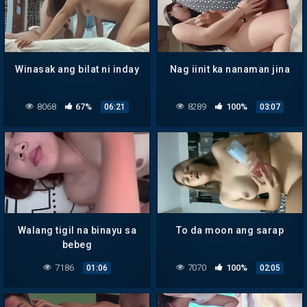
Winasak ang bilat ni inday
Nag iinit ka nanaman jina
8068
67%
8289
100%
06:21
03:07
Walang tigil na binayu sa
To da moon ang sarap
bebeg
7186
7070
100%
01:06
02:05