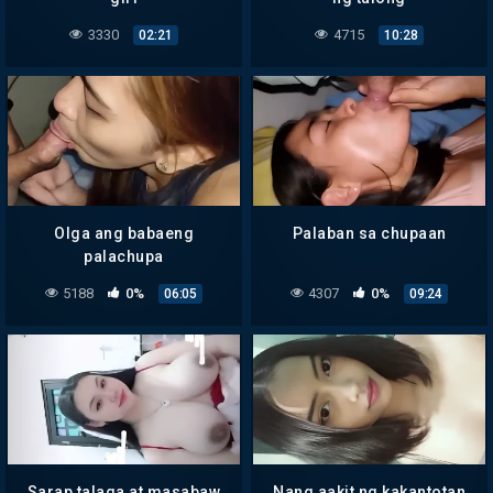
3330
4715
02:21
10:28
Olga ang babaeng
Palaban sa chupaan
palachupa
5188
0%
4307
0%
06:05
09:24
Sarap talaga at masabaw
Nang aakit ng kakantotan