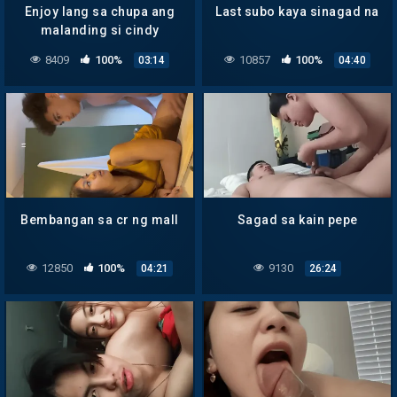
Enjoy lang sa chupa ang
Last subo kaya sinagad na
malanding si cindy
8409
100%
10857
100%
03:14
04:40
Bembangan sa cr ng mall
Sagad sa kain pepe
12850
100%
9130
04:21
26:24