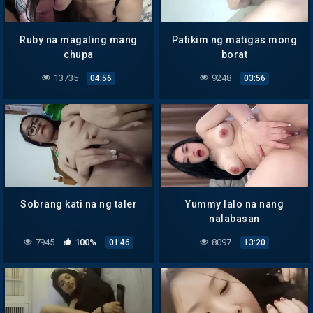
Ruby na magaling mang
Patikim ng matigas mong
chupa
borat
13735
9248
04:56
03:56
Sobrang kati na ng taler
Yummy lalo na nang
nalabasan
7945
100%
8097
01:46
13:20