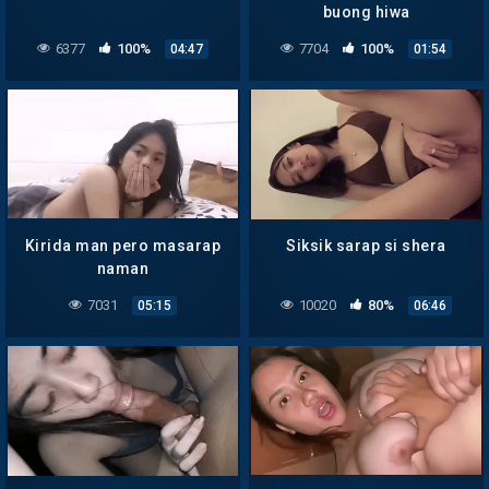
buong hiwa
6377
100%
7704
100%
04:47
01:54
Kirida man pero masarap
Siksik sarap si shera
naman
7031
10020
80%
05:15
06:46