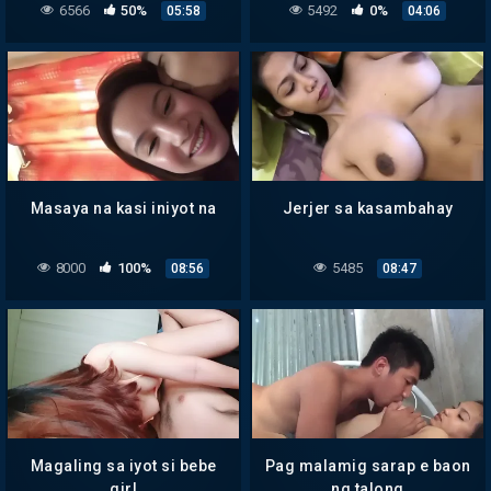
6566
50%
5492
0%
05:58
04:06
Masaya na kasi iniyot na
Jerjer sa kasambahay
8000
100%
5485
08:56
08:47
Magaling sa iyot si bebe
Pag malamig sarap e baon
girl
ng talong