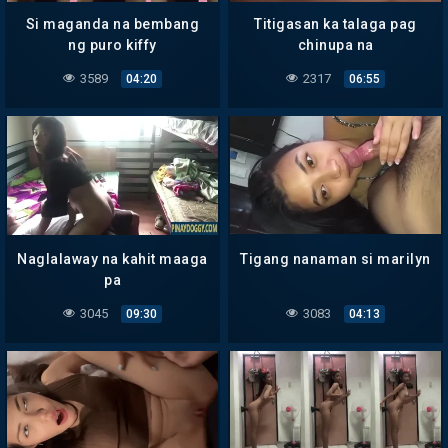
Si maganda na bembang
Titigasan ka talaga pag
ng puro kiffy
chinupa na
3589
2317
04:20
06:55
Naglalaway na kahit maaga
Tigang nanaman si marilyn
pa
3045
3083
09:30
04:13