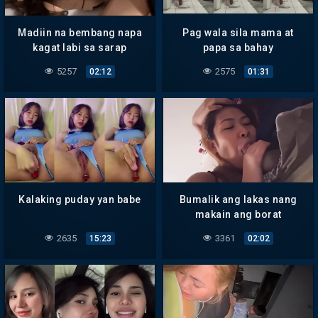
Madiin na bembang napa
Pag wala sila mama at
kagat labi sa sarap
papa sa bahay
5257
2575
02:12
01:31
Kalaking puday yan babe
Bumalik ang lakas nang
makain ang borat
2635
3361
15:23
02:02