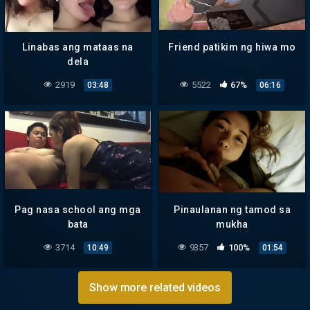
Linabas ang mataas na
Friend patikim ng hiwa mo
dela
2919
5522
67%
03:48
06:16
Pag nasa school ang mga
Pinaulanan ng tamod sa
bata
mukha
3714
9357
100%
10:49
01:54
Show more related videos