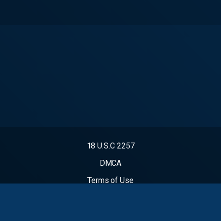
18 U.S.C 2257
DMCA
Terms of Use
Video Takedown Request
Contact Us