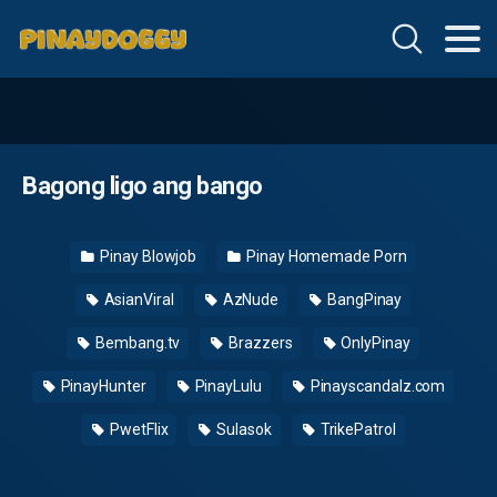
Bagong ligo ang bango
Pinay Blowjob
Pinay Homemade Porn
AsianViral
AzNude
BangPinay
Bembang.tv
Brazzers
OnlyPinay
PinayHunter
PinayLulu
Pinayscandalz.com
PwetFlix
Sulasok
TrikePatrol